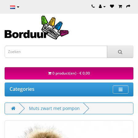
0 product(en) - € 0,00
Categories
Muts zwart met pompon