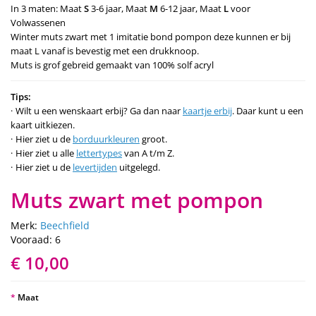
In 3 maten: Maat
S
3-6 jaar, Maat
M
6-12 jaar, Maat
L
voor
Volwassenen
Winter muts zwart met 1 imitatie bond pompon deze kunnen er bij
maat L vanaf is bevestig met een drukknoop.
Muts is grof gebreid gemaakt van 100% solf acryl
Tips:
Wilt u een wenskaart erbij? Ga dan naar
kaartje erbij
. Daar kunt u een
kaart uitkiezen.
Hier ziet u de
borduurkleuren
groot.
Hier ziet u alle
lettertypes
van A t/m Z.
Hier ziet u de
levertijden
uitgelegd.
Muts zwart met pompon
Merk:
Beechfield
Vooraad: 6
€ 10,00
Maat