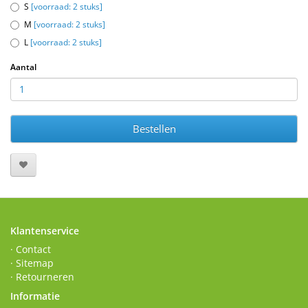
S
[voorraad: 2 stuks]
M
[voorraad: 2 stuks]
L
[voorraad: 2 stuks]
Aantal
Bestellen
Klantenservice
· Contact
· Sitemap
· Retourneren
Informatie