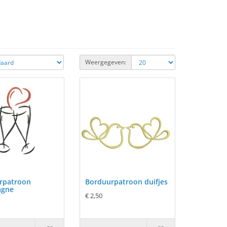
Weergegeven:
rpatroon
Borduurpatroon duifjes
agne
€ 2,50