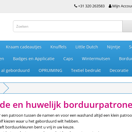
+31 320 263583
Mijn Accou
Kraam cadeautjes
Knuffels
Little Dutch
Nijntje
S
en
Badges en Applicatie
Caps
Wintermutsen
Bordu
je al geborduurd
OPRUIMING
Textiel bedrukt
Decoratie
fde en huwelijk borduurpatron
r een patroon tussen de namen en voor een washand altijd een klein patroo
elf kiezen waar u het geborduurd wilt hebben.
eft borduurkleuren bent u vrij in uw keuze.