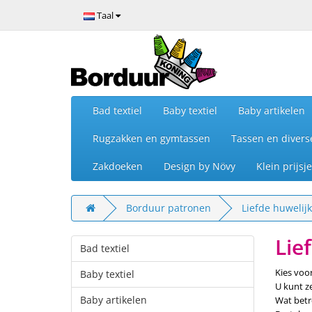
Taal
Bad textiel
Baby textiel
Baby artikelen
Rugzakken en gymtassen
Tassen en divers
Zakdoeken
Design by Növy
Klein prijs
Borduur patronen
Liefde huwelijk
Lie
Bad textiel
Kies voo
Baby textiel
U kunt z
Baby artikelen
Wat betr