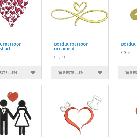
urpatroon
Borduurpatroon
Borduu
shart
ornament
€ 3,50
€ 2,50
ESTELLEN
BESTELLEN
BES