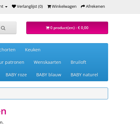
nt
Verlanglijst (0)
Winkelwagen
Afrekenen
0 product(en) - € 0,00
chorten
Keuken
ur patronen
Wenskaarten
Bruiloft
BABY roze
BABY blauw
BABY naturel
en
n.