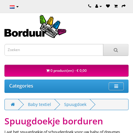
0 product(en) - € 0,00
Categories
Baby textiel
Spuugdoek
Spuugdoekje borduren
Laat het spuugdoekje of schouderdoek voor uw baby of dreumes