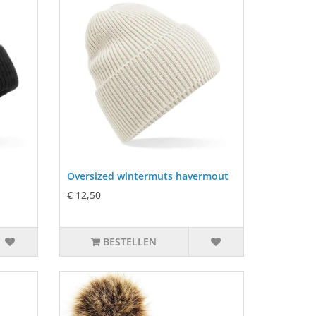
Oversized wintermuts havermout
€ 12,50
BESTELLEN