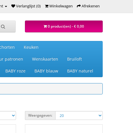
nt
Verlanglijst (0)
Winkelwagen
Afrekenen
0 product(en) - € 0,00
chorten
Keuken
ur patronen
Wenskaarten
Bruiloft
BABY roze
BABY blauw
BABY naturel
Weergegeven: