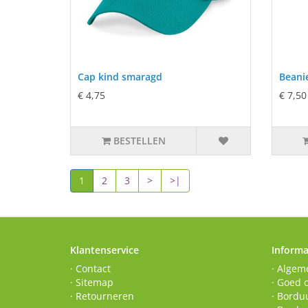
Cap kind smaragd
Beani
€ 4,75
€ 7,50
BESTELLEN
1
2
3
>
>|
Klantenservice
Informa
· Contact
· Algem
· Sitemap
· Goed 
· Retourneren
· Borduu