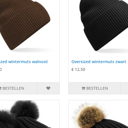
ized wintermuts walnoot
Oversized wintermuts zwart
0
€ 12,50
BESTELLEN
BESTELLEN