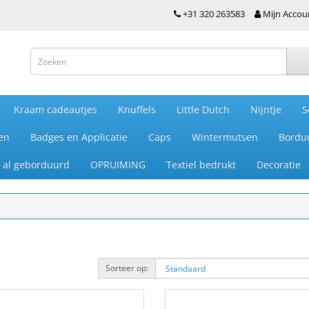
+31 320 263583
Mijn Accou
Kraam cadeautjes
Knuffels
Little Dutch
Nijntje
S
en
Badges en Applicatie
Caps
Wintermutsen
Bordu
je al geborduurd
OPRUIMING
Textiel bedrukt
Decoratie
Sorteer op: