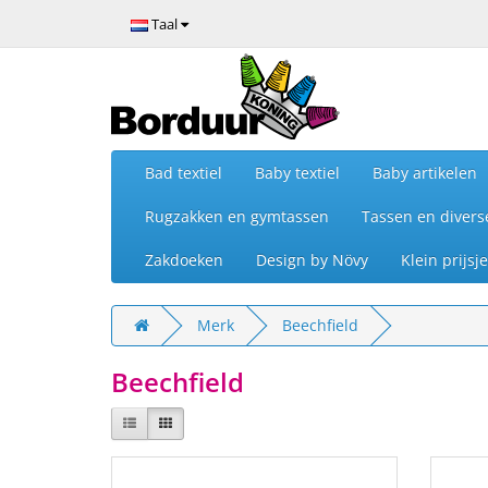
Taal
Bad textiel
Baby textiel
Baby artikelen
Rugzakken en gymtassen
Tassen en divers
Zakdoeken
Design by Növy
Klein prijs
Merk
Beechfield
Beechfield