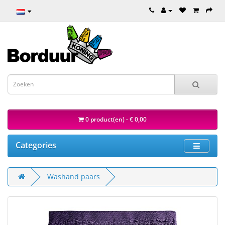
0 product(en) - € 0,00
Categories
Washand paars