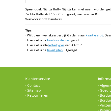
Speendoek Nijntje fluffy Nijntje kan met naam worden ge
Zachte fluffy stof 15 x 25 cm groot, met knisper 0+.
Wasvoorschrift handwas.
Tips:
Wilt u een wenskaart erbij? Ga dan naar
kaartje erbij
. Daa
Hier ziet u de
borduurkleuren
groot.
Hier ziet u alle
lettertypes
van A t/m Z.
Hier ziet u de
levertijden
uitgelegd.
Klantenservice
Informa
· Contact
· Algem
· Sitemap
· Goed 
· Retourneren
· Borduu
· Bordu
· Verze
· Privac