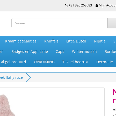
+31 320 263583
Mijn Accou
Kraam cadeautjes
Knuffels
Little Dutch
Nijntje
S
en
Badges en Applicatie
Caps
Wintermutsen
Bordu
je al geborduurd
OPRUIMING
Textiel bedrukt
Decoratie
ek fluffy roze
M
V