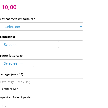
 10,00
Met naam/tekst borduren
rduurkleur
--- Selecteer ---
rduur lettertype
--- Selecteer ---
te regel (max 15)
5 karakters over)
Inpakken folie of papier
Nee