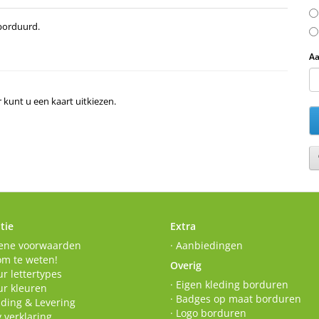
borduurd.
Aa
r kunt u een kaart uitkiezen.
tie
Extra
ene voorwaarden
· Aanbiedingen
om te weten!
Overig
r lettertypes
· Eigen kleding borduren
ur kleuren
· Badges op maat borduren
nding & Levering
· Logo borduren
y verklaring