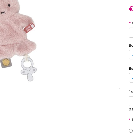
€
Bo
Bo
1s
(1