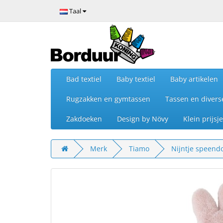
Taal
Bad textiel
Baby textiel
Baby artikelen
Rugzakken en gymtassen
Tassen en divers
Zakdoeken
Design by Növy
Klein prijs
Merk
Tiamo
Nijntje speendo