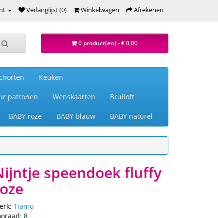
nt
Verlanglijst (0)
Winkelwagen
Afrekenen
0 product(en) - € 0,00
chorten
Keuken
ur patronen
Wenskaarten
Bruiloft
BABY roze
BABY blauw
BABY naturel
Nijntje speendoek fluffy
roze
erk:
Tiamo
ooraad: 8