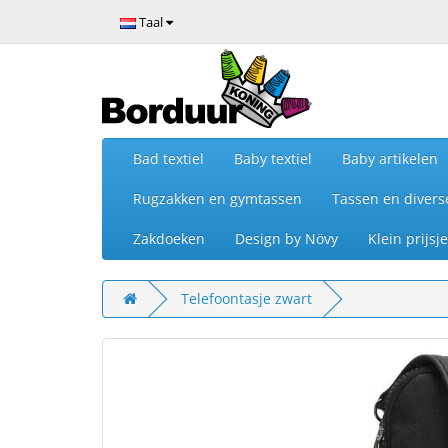
Taal
Bad textiel
Baby textiel
Baby artikelen
Rugzakken en gymtassen
Tassen en divers
Zakdoeken
Design by Növy
Klein prijs
Telefoontasje zwart