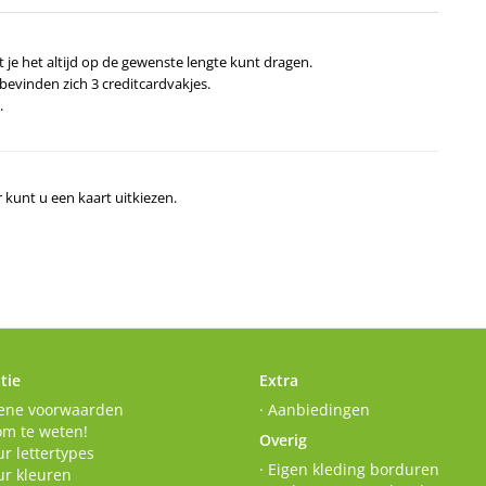
 je het altijd op de gewenste lengte kunt dragen.
 bevinden zich 3 creditcardvakjes.
.
r kunt u een kaart uitkiezen.
tie
Extra
ene voorwaarden
· Aanbiedingen
om te weten!
Overig
r lettertypes
· Eigen kleding borduren
ur kleuren