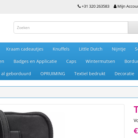
+31 320 263583
Mijn Accou
Kraam cadeautjes
Knuffels
Little Dutch
Nijntje
S
en
Badges en Applicatie
Caps
Wintermutsen
Bordu
je al geborduurd
OPRUIMING
Textiel bedrukt
Decoratie
V
€