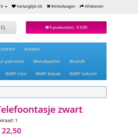
nt
Verlanglijst (0)
Winkelwagen
Afrekenen
0 product(en) - € 0,00
chorten
Keuken
ur patronen
Wenskaarten
Bruiloft
BABY roze
BABY blauw
BABY naturel
Telefoontasje zwart
ooraad: 1
 22,50