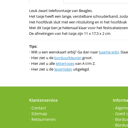
Leuk zwart telefoontasje van Beagles.
Het tasje heeft een lange, verstelbare schouderband, zodat
Het hoofdvak sluit met een ritssluiting en in het hoofdvak
Met dit tasje ben je helemaal klaar voor het festivalseizoen
De afmetingen van het tasje zijn 11 x 17,5 x 2 cm.
Tips:
Wilt u een wenskaart erbij? Ga dan naar
kaartje erbij
. Daa
Hier ziet u de
borduurkleuren
groot.
Hier ziet u alle
lettertypes
van A t/m Z.
Hier ziet u de
levertijden
uitgelegd.
Klantenservice
Informa
· Contact
· Algem
· Sitemap
· Goed 
· Retourneren
· Borduu
· Bordu