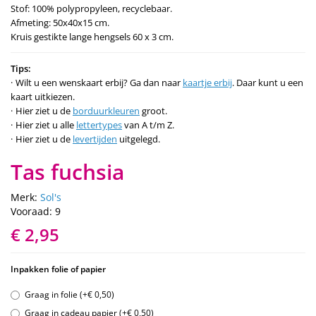
Stof: 100% polypropyleen, recyclebaar.
Afmeting: 50x40x15 cm.
Kruis gestikte lange hengsels 60 x 3 cm.
Tips:
Wilt u een wenskaart erbij? Ga dan naar
kaartje erbij
. Daar kunt u een
kaart uitkiezen.
Hier ziet u de
borduurkleuren
groot.
Hier ziet u alle
lettertypes
van A t/m Z.
Hier ziet u de
levertijden
uitgelegd.
Tas fuchsia
Merk:
Sol's
Vooraad: 9
€ 2,95
Inpakken folie of papier
Graag in folie (+€ 0,50)
Graag in cadeau papier (+€ 0,50)