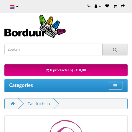
0 product(en) - € 0,00
Categories
Tas fuchsia