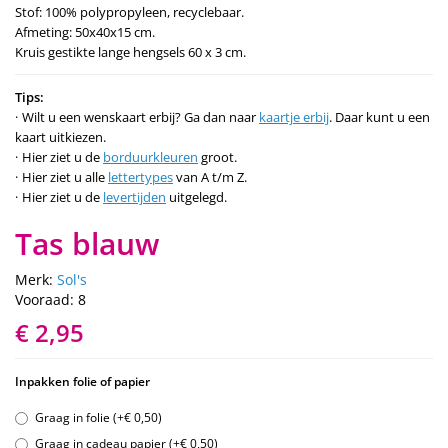
Stof: 100% polypropyleen, recyclebaar.
Afmeting: 50x40x15 cm.
Kruis gestikte lange hengsels 60 x 3 cm.
Tips:
Wilt u een wenskaart erbij? Ga dan naar
kaartje erbij
. Daar kunt u een
kaart uitkiezen.
Hier ziet u de
borduurkleuren
groot.
Hier ziet u alle
lettertypes
van A t/m Z.
Hier ziet u de
levertijden
uitgelegd.
Tas blauw
Merk:
Sol's
Vooraad: 8
€ 2,95
Inpakken folie of papier
Graag in folie (+€ 0,50)
Graag in cadeau papier (+€ 0,50)