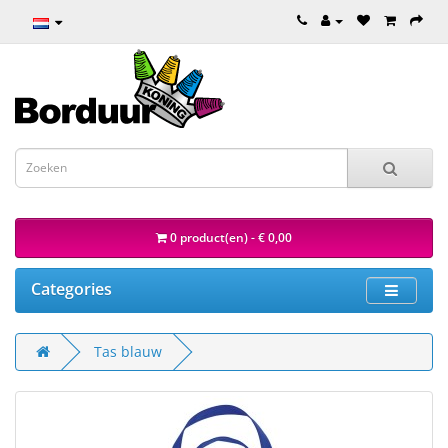
0 product(en) - € 0,00
Categories
Tas blauw