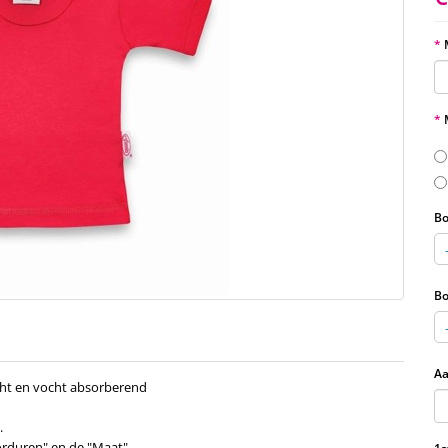
Bo
Bo
Aa
acht en vocht absorberend
.
orduren" en de "Maat".