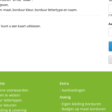
1s
geven.
s in: maat, borduur kleur, borduur lettertype en naam.
(1
Aa
r kunt u een kaart uitkiezen.
tie
Extra
ene voorwaarden
· Aanbiedingen
om te weten!
Overig
r lettertypes
· Eigen kleding borduren
ur kleuren
· Badges op maat borduren
nding & Levering