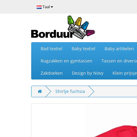
Taal
Bad textiel
Baby textiel
Baby artikelen
Rugzakken en gymtassen
Tassen en divers
Zakdoeken
Design by Növy
Klein prijs
Shirtje fuchsia