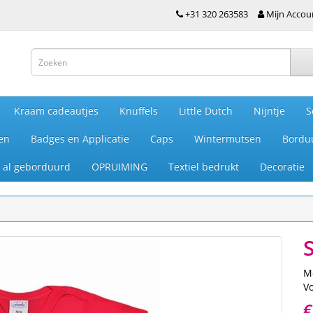
+31 320 263583
Mijn Accou
Kraam cadeautjes
Knuffels
Little Dutch
Nijntje
S
en
Badges en Applicatie
Caps
Wintermutsen
Bordu
je al geborduurd
OPRUIMING
Textiel bedrukt
Decoratie
S
M
V
€