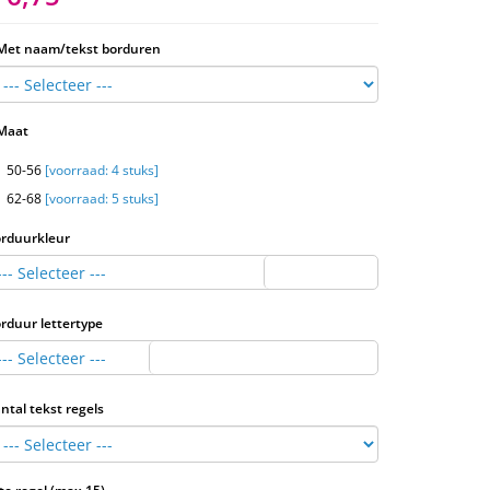
Met naam/tekst borduren
Maat
50-56
[voorraad: 4 stuks]
62-68
[voorraad: 5 stuks]
rduurkleur
--- Selecteer ---
rduur lettertype
--- Selecteer ---
ntal tekst regels