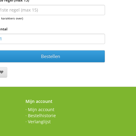
te regel (max 15)
5 karakters over)
ntal
Bestellen
Mijn account
· Mijn account
· Bestelhistorie
· Verlanglijst