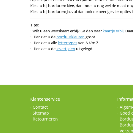
Kiest u bij borduren:
Nee
, dan moet u nog wel de maat op
Kiest u bij borduren: Ja, vul dan ook de overige vier optie
Tips:
Wilt u een wenskaart erbij? Ga dan naar
kaartje erbij
. Daa
Hier ziet u de
borduurkleuren
groot.
Hier ziet u alle
lettertypes
van A t/m Z.
Hier ziet u de
levertijden
uitgelegd.
Klantenservice
Informa
· Contact
· Algem
· Sitemap
· Goed 
· Retourneren
· Borduu
· Bordu
· Verze