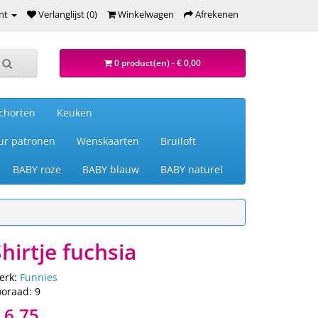
nt
Verlanglijst (0)
Winkelwagen
Afrekenen
0 product(en) - € 0,00
chorten
Keuken
ur patronen
Wenskaarten
Bruiloft
BABY roze
BABY blauw
BABY naturel
hirtje fuchsia
erk:
Funnies
ooraad: 9
 6,75