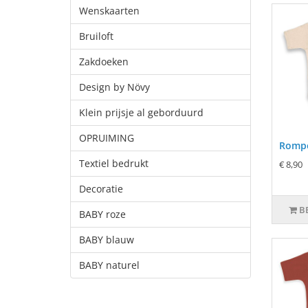
Wenskaarten
Bruiloft
Zakdoeken
Design by Növy
Klein prijsje al geborduurd
OPRUIMING
Rompe
Textiel bedrukt
€ 8,90
Decoratie
B
BABY roze
BABY blauw
BABY naturel