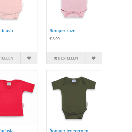
 blush
Romper roze
€ 8,90
TELLEN
BESTELLEN
 fuchsia
Romper legergroen