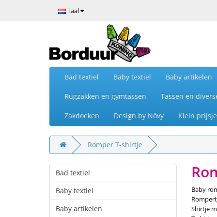
Taal
Bad textiel
Baby textiel
Baby artikelen
Rugzakken en gymtassen
Tassen en divers
Zakdoeken
Design by Növy
Klein prijs
Romper T-shirtje
Rom
Bad textiel
Baby romp
Baby textiel
Rompertje
Baby artikelen
Shirtje 