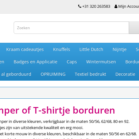
+31 320 263583
Mijn Accou
Kraam cadeautjes
Knuffels
Little Dutch
Nijntje
S
en
Badges en Applicatie
Caps
Wintermutsen
Bordu
je al geborduurd
OPRUIMING
Textiel bedrukt
Decoratie
per of T-shirtje borduren
er in diverse kleuren, verkrijgbaar in de maten 50/56, 62/68, 80 en 92.
s zijn van uitstekende kwaliteit en erg mooi.
met korte mouw in diverse kleuren, beschikbaar in de maten 50/56 en 62/68.