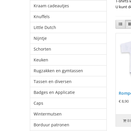
T-shirts 
Kraam cadeautjes
U kunt d
Knuffels
Little Dutch
Nijntje
Schorten
Keuken
Rugzakken en gymtassen
Tassen en diversen
Badges en Applicatie
Rompe
€ 8,90
Caps
Wintermutsen
B
Borduur patronen