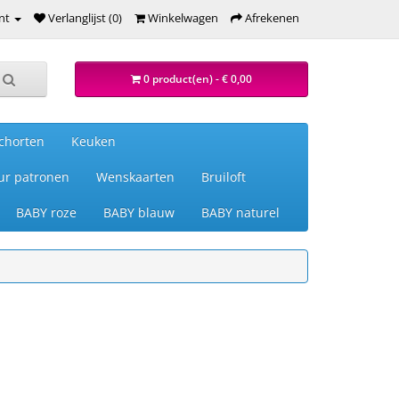
nt
Verlanglijst (0)
Winkelwagen
Afrekenen
0 product(en) - € 0,00
chorten
Keuken
ur patronen
Wenskaarten
Bruiloft
BABY roze
BABY blauw
BABY naturel