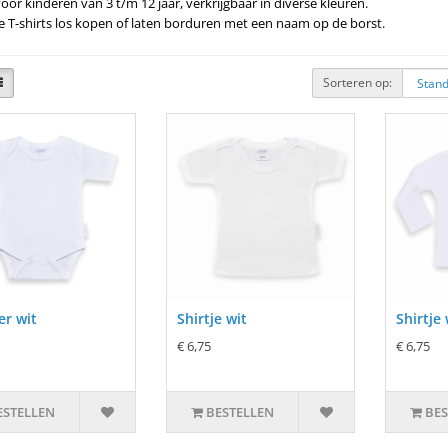
voor kinderen van 3 t/m 12 jaar, verkrijgbaar in diverse kleuren.
e T-shirts los kopen of laten borduren met een naam op de borst.
Sorteren op:
r wit
Shirtje wit
Shirtje
€ 6,75
€ 6,75
ESTELLEN
BESTELLEN
BES