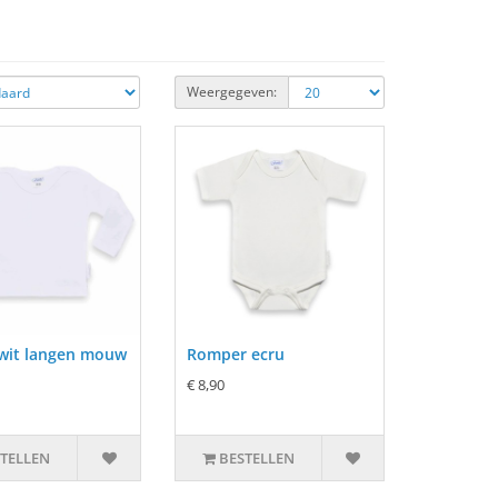
Weergegeven:
 wit langen mouw
Romper ecru
€ 8,90
TELLEN
BESTELLEN