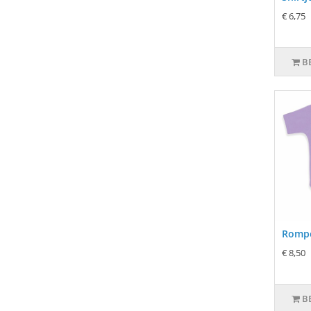
€ 6,75
B
Rompe
€ 8,50
B