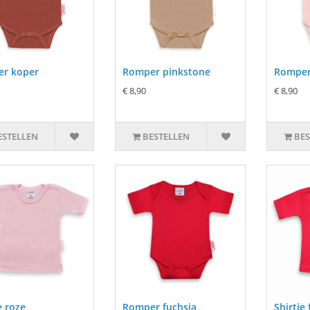
r koper
Romper pinkstone
Romper
€ 8,90
€ 8,90
ESTELLEN
BESTELLEN
BES
e roze
Romper fuchsia
Shirtje