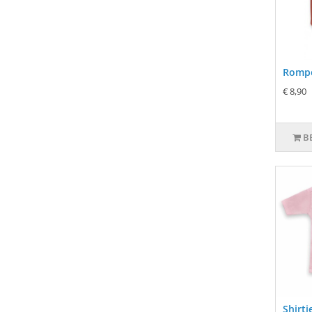
Rompe
€ 8,90
B
Shirtj