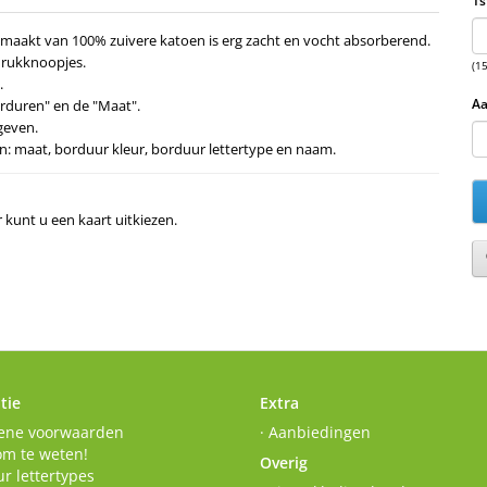
1s
emaakt van 100% zuivere katoen is erg zacht en vocht absorberend.
drukknoopjes.
(1
.
Aa
orduren" en de "Maat".
geven.
s in: maat, borduur kleur, borduur lettertype en naam.
r kunt u een kaart uitkiezen.
tie
Extra
ene voorwaarden
· Aanbiedingen
om te weten!
Overig
r lettertypes