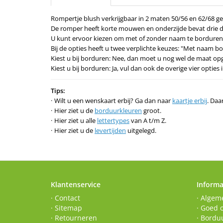
Rompertje blush verkrijgbaar in 2 maten 50/56 en 62/68 g
De romper heeft korte mouwen en onderzijde bevat drie 
U kunt ervoor kiezen om met of zonder naam te borduren
Bij de opties heeft u twee verplichte keuzes: "Met naam b
Kiest u bij borduren: Nee, dan moet u nog wel de maat op
Kiest u bij borduren: Ja, vul dan ook de overige vier optie
Tips:
Wilt u een wenskaart erbij? Ga dan naar
kaartje erbij
. Daa
Hier ziet u de
borduurkleuren
groot.
Hier ziet u alle
lettertypes
van A t/m Z.
Hier ziet u de
levertijden
uitgelegd.
Klantenservice
Informa
· Contact
· Algem
· Sitemap
· Goed 
· Retourneren
· Borduu