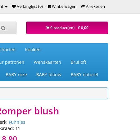
nt
Verlanglijst (0)
Winkelwagen
Afrekenen
0 product(en) - € 0,00
chorten
Keuken
ur patronen
Wenskaarten
Bruiloft
BABY roze
BABY blauw
BABY naturel
Romper blush
erk:
Funnies
ooraad: 11
 8,90