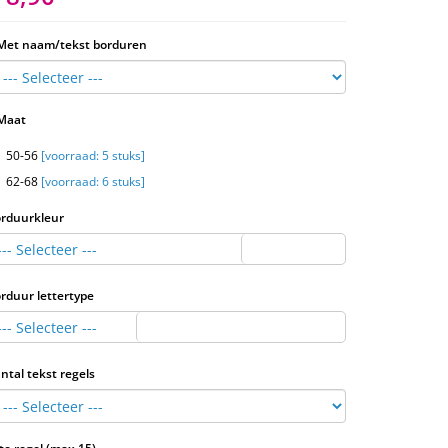
Met naam/tekst borduren
Maat
50-56
[voorraad: 5 stuks]
62-68
[voorraad: 6 stuks]
rduurkleur
--- Selecteer ---
rduur lettertype
--- Selecteer ---
ntal tekst regels