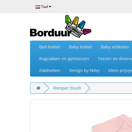
Taal
Bad textiel
Baby textiel
Baby artikelen
Rugzakken en gymtassen
Tassen en divers
Zakdoeken
Design by Növy
Klein prijs
Romper blush