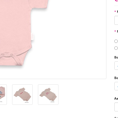
Bo
Bo
Aa