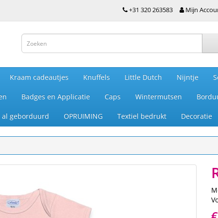
+31 320 263583
Mijn Accou
Kraam cadeautjes
Knuffels
Little Dutch
Nijntje
S
en
Badges en Applicatie
Caps
Wintermutsen
Bordu
je al geborduurd
OPRUIMING
Textiel bedrukt
Decoratie
M
V
€