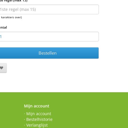
te regel (max 15)
5 karakters over)
ntal
Bestellen
Mijn account
· Mijn account
· Bestelhistorie
· Verlanglijst