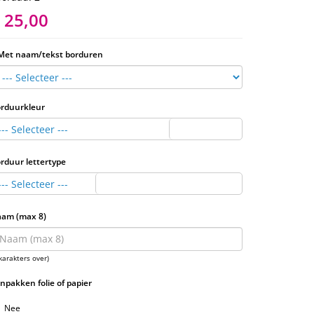
 25,00
Met naam/tekst borduren
rduurkleur
--- Selecteer ---
rduur lettertype
--- Selecteer ---
am (max 8)
karakters over)
Inpakken folie of papier
Nee