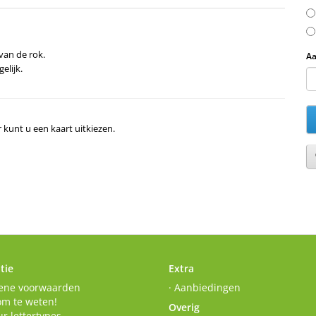
van de rok.
Aa
elijk.
r kunt u een kaart uitkiezen.
tie
Extra
ene voorwaarden
· Aanbiedingen
om te weten!
Overig
r lettertypes