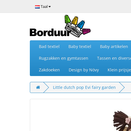
Taal
Bad textiel
Baby textiel
Baby artikelen
Rugzakken en gymtassen
Tassen en divers
Zakdoeken
Design by Növy
Klein prijs
Little dutch pop Evi fairy garden