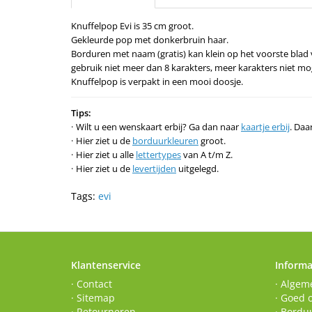
Knuffelpop Evi is 35 cm groot.
Gekleurde pop met donkerbruin haar.
Borduren met naam (gratis) kan klein op het voorste blad 
gebruik niet meer dan 8 karakters, meer karakters niet mog
Knuffelpop is verpakt in een mooi doosje.
Tips:
Wilt u een wenskaart erbij? Ga dan naar
kaartje erbij
. Daa
Hier ziet u de
borduurkleuren
groot.
Hier ziet u alle
lettertypes
van A t/m Z.
Hier ziet u de
levertijden
uitgelegd.
Tags:
evi
Klantenservice
Informa
· Contact
· Algem
· Sitemap
· Goed 
· Retourneren
· Borduu