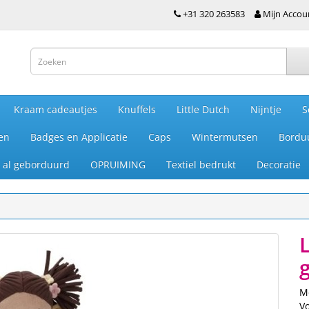
+31 320 263583
Mijn Accou
Kraam cadeautjes
Knuffels
Little Dutch
Nijntje
S
en
Badges en Applicatie
Caps
Wintermutsen
Bordu
je al geborduurd
OPRUIMING
Textiel bedrukt
Decoratie
L
M
V