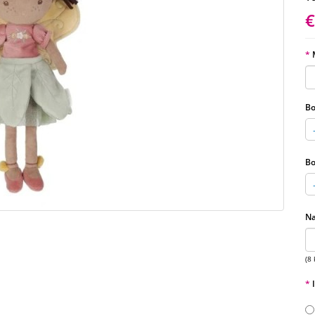
€
Bo
Bo
Na
(8 