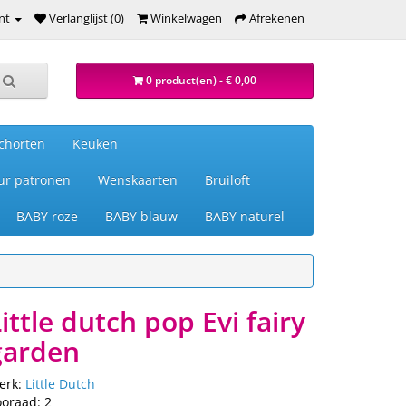
nt
Verlanglijst (0)
Winkelwagen
Afrekenen
0 product(en) - € 0,00
chorten
Keuken
ur patronen
Wenskaarten
Bruiloft
BABY roze
BABY blauw
BABY naturel
ittle dutch pop Evi fairy
garden
erk:
Little Dutch
ooraad: 2