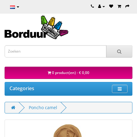
0 product(en) - € 0,00
Categories
Poncho camel