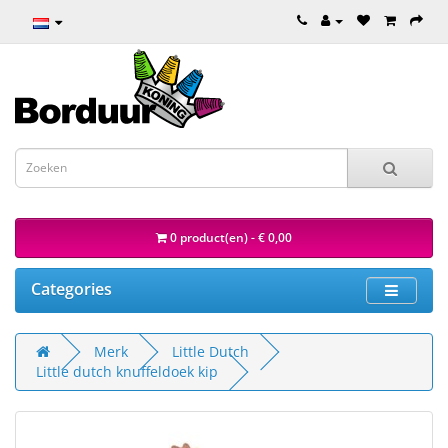
0 product(en) - € 0,00
Categories
Merk
Little Dutch
Little dutch knuffeldoek kip