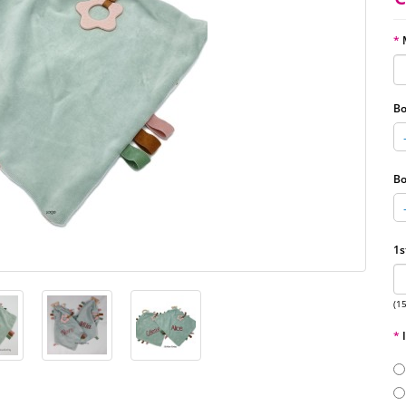
Bo
Bo
1s
(1