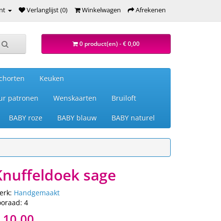
nt
Verlanglijst (0)
Winkelwagen
Afrekenen
0 product(en) - € 0,00
chorten
Keuken
ur patronen
Wenskaarten
Bruiloft
BABY roze
BABY blauw
BABY naturel
Knuffeldoek sage
erk:
Handgemaakt
ooraad: 4
 10,00