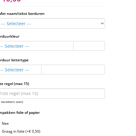
Met naam/tekst borduren
rduurkleur
--- Selecteer ---
rduur lettertype
--- Selecteer ---
te regel (max 15)
5 karakters over)
Inpakken folie of papier
Nee
Graag in folie (+€ 0,50)