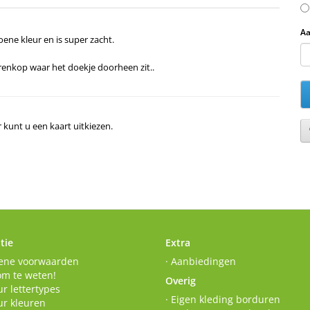
Aa
oene kleur en is super zacht.
erenkop waar het doekje doorheen zit..
r kunt u een kaart uitkiezen.
tie
Extra
ene voorwaarden
· Aanbiedingen
om te weten!
Overig
r lettertypes
· Eigen kleding borduren
ur kleuren