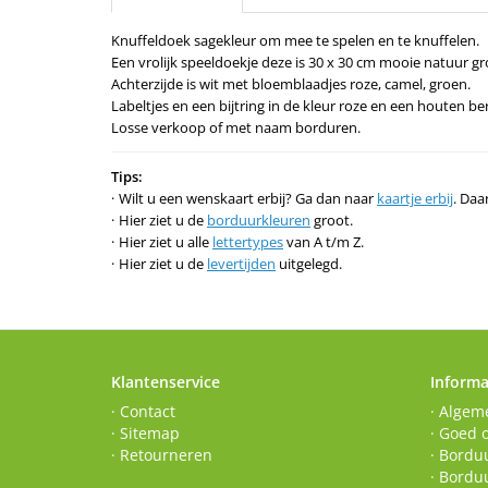
Knuffeldoek sagekleur om mee te spelen en te knuffelen.
Een vrolijk speeldoekje deze is 30 x 30 cm mooie natuur gr
Achterzijde is wit met bloemblaadjes roze, camel, groen.
Labeltjes en een bijtring in de kleur roze en een houten b
Losse verkoop of met naam borduren.
Tips:
Wilt u een wenskaart erbij? Ga dan naar
kaartje erbij
. Daa
Hier ziet u de
borduurkleuren
groot.
Hier ziet u alle
lettertypes
van A t/m Z.
Hier ziet u de
levertijden
uitgelegd.
Klantenservice
Informa
· Contact
· Algem
· Sitemap
· Goed 
· Retourneren
· Borduu
· Bordu