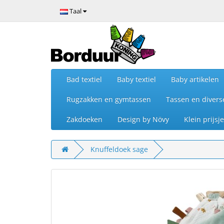
Taal
Bad textiel
Baby textiel
Baby artikelen
Rugzakken en gymtassen
Tassen en divers
Zakdoeken
Design by Növy
Klein prijs
Knuffeldoek sage