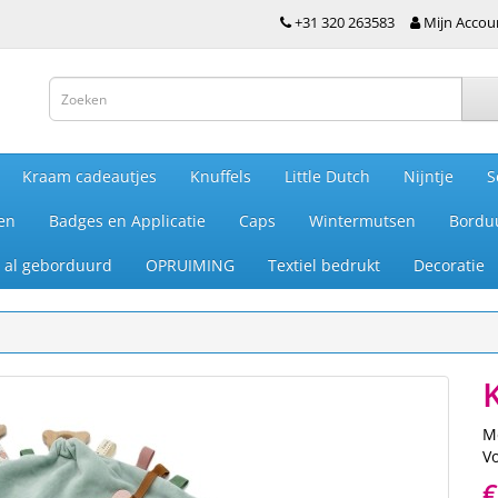
+31 320 263583
Mijn Accou
Kraam cadeautjes
Knuffels
Little Dutch
Nijntje
S
en
Badges en Applicatie
Caps
Wintermutsen
Bordu
je al geborduurd
OPRUIMING
Textiel bedrukt
Decoratie
M
V
€