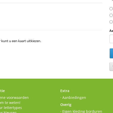
Aa
r kunt u een kaart uitkiezen.
tie
Extra
ene voorwaarden
· Aanbiedingen
om te weten!
Overig
r lettertypes
· Eigen kleding borduren
ur kleuren