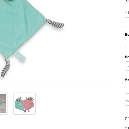
Bo
Bo
Aa
1s
(1