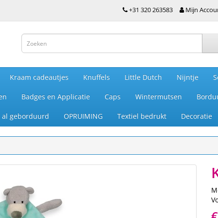
+31 320 263583
Mijn Accou
Kraam cadeautjes
Knuffels
Little Dutch
Nijntje
S
en
Badges en Applicatie
Caps
Wintermutsen
Bordu
je al geborduurd
OPRUIMING
Textiel bedrukt
Decoratie
M
V
€