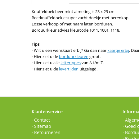
Knuffeldoek beer mint afmeting is 23 x 23 cm
Beerknuffeldoekje super zacht doekje met berenkop
Losse verkoop of met naam laten borduren.
Borduurkleur advies kleurcode 1011, 1001, 1118.
Tips:
Wilt u een wenskaart erbij? Ga dan naar
kaartje erbij
. Daa
Hier ziet u de
borduurkleuren
groot.
Hier ziet u alle
lettertypes
van A t/m Z.
Hier ziet u de
levertijden
uitgelegd.
Klantenservice
Informa
· Contact
· Algem
· Sitemap
· Goed 
· Retourneren
· Borduu
· Bordu