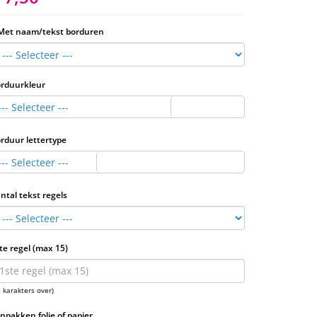
Met naam/tekst borduren
rduurkleur
--- Selecteer ---
rduur lettertype
--- Selecteer ---
ntal tekst regels
te regel (max 15)
5 karakters over)
Inpakken folie of papier