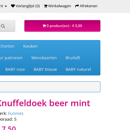
nt
Verlanglijst (0)
Winkelwagen
Afrekenen
0 product(en) - € 0,00
chorten
Keuken
ur patronen
Wenskaarten
Bruiloft
BABY roze
BABY blauw
BABY naturel
Knuffeldoek beer mint
erk:
Funnies
ooraad: 5
 7,50