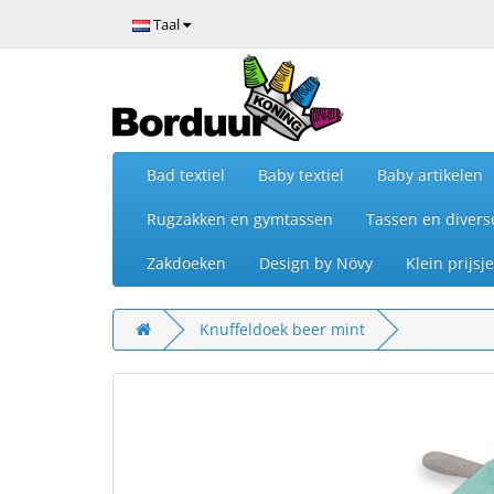
Taal
Bad textiel
Baby textiel
Baby artikelen
Rugzakken en gymtassen
Tassen en divers
Zakdoeken
Design by Növy
Klein prijs
Knuffeldoek beer mint