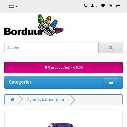
0 product(en) - € 0,00
Categories
Gymtas katoen paars