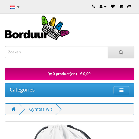
0 product(en) - € 0,00
Categories
Gymtas wit