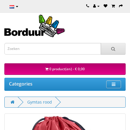
0 product(en) - € 0,00
Categories
Gymtas rood