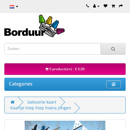
0 product(en) - € 0,00
Categories
Geboorte kaart
Kaartje hiep hiep hoera jongen