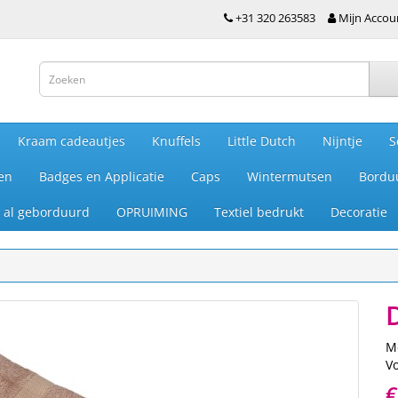
+31 320 263583
Mijn Accou
Kraam cadeautjes
Knuffels
Little Dutch
Nijntje
S
en
Badges en Applicatie
Caps
Wintermutsen
Bordu
je al geborduurd
OPRUIMING
Textiel bedrukt
Decoratie
M
V
€