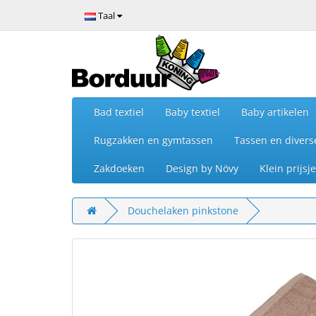
Taal
Bad textiel
Baby textiel
Baby artikelen
Rugzakken en gymtassen
Tassen en divers
Zakdoeken
Design by Növy
Klein prijs
Douchelaken pinkstone