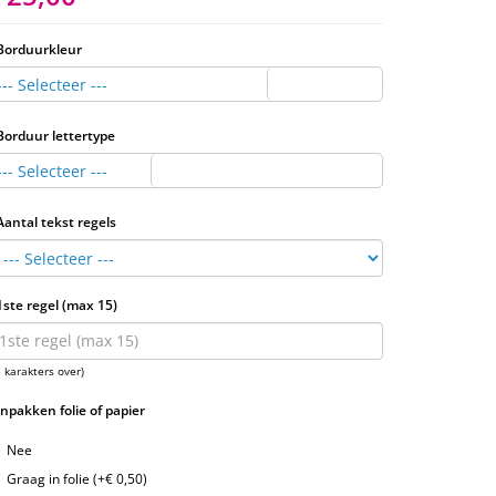
Borduurkleur
--- Selecteer ---
Borduur lettertype
--- Selecteer ---
Aantal tekst regels
1ste regel (max 15)
5 karakters over)
Inpakken folie of papier
Nee
Graag in folie (+€ 0,50)