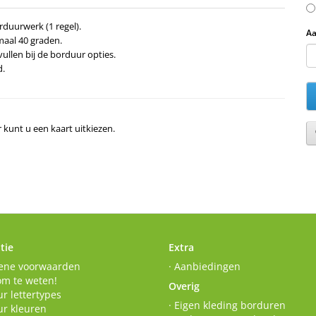
rduurwerk (1 regel).
Aa
aal 40 graden.
ullen bij de borduur opties.
d.
r kunt u een kaart uitkiezen.
tie
Extra
ene voorwaarden
· Aanbiedingen
om te weten!
Overig
r lettertypes
· Eigen kleding borduren
ur kleuren