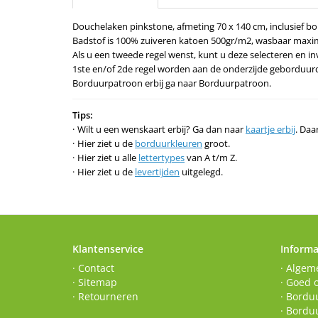
Douchelaken pinkstone, afmeting 70 x 140 cm, inclusief bo
Badstof is 100% zuiveren katoen 500gr/m2, wasbaar maxim
Als u een tweede regel wenst, kunt u deze selecteren en inv
1ste en/of 2de regel worden aan de onderzijde geborduur
Borduurpatroon erbij ga naar Borduurpatroon.
Tips:
Wilt u een wenskaart erbij? Ga dan naar
kaartje erbij
. Daa
Hier ziet u de
borduurkleuren
groot.
Hier ziet u alle
lettertypes
van A t/m Z.
Hier ziet u de
levertijden
uitgelegd.
Klantenservice
Informa
· Contact
· Algem
· Sitemap
· Goed 
· Retourneren
· Borduu
· Bordu