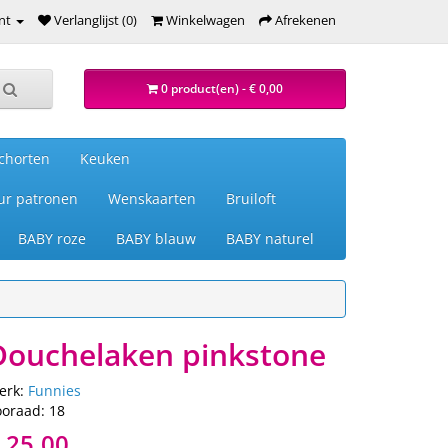
nt
Verlanglijst (0)
Winkelwagen
Afrekenen
0 product(en) - € 0,00
chorten
Keuken
ur patronen
Wenskaarten
Bruiloft
BABY roze
BABY blauw
BABY naturel
Douchelaken pinkstone
erk:
Funnies
ooraad: 18
 25,00