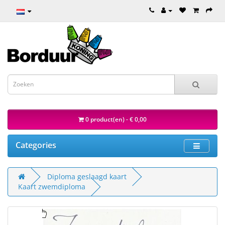
0 product(en) - € 0,00
Categories
Diploma geslaagd kaart
Kaart zwemdiploma