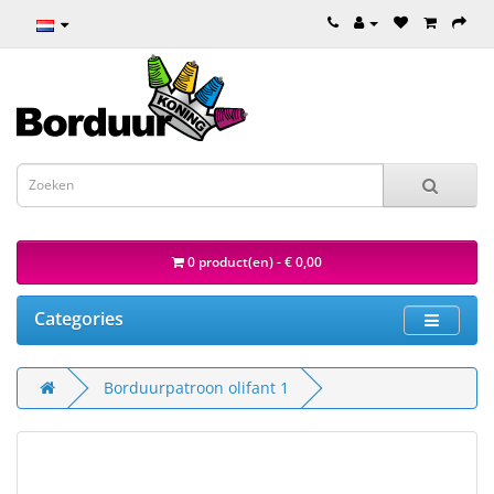
0 product(en) - € 0,00
Categories
Borduurpatroon olifant 1