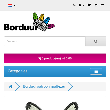
0 product(en) - € 0,00
Categories
Borduurpatroon maltezer