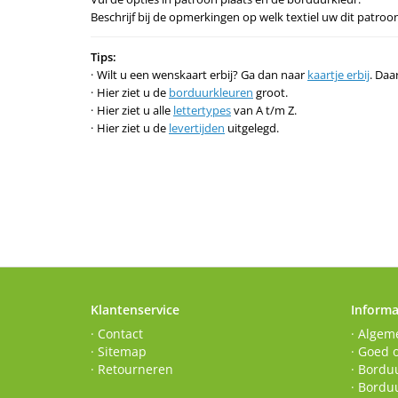
Beschrijf bij de opmerkingen op welk textiel uw dit patroo
Tips:
Wilt u een wenskaart erbij? Ga dan naar
kaartje erbij
. Daa
Hier ziet u de
borduurkleuren
groot.
Hier ziet u alle
lettertypes
van A t/m Z.
Hier ziet u de
levertijden
uitgelegd.
Klantenservice
Informa
· Contact
· Algem
· Sitemap
· Goed 
· Retourneren
· Borduu
· Bordu