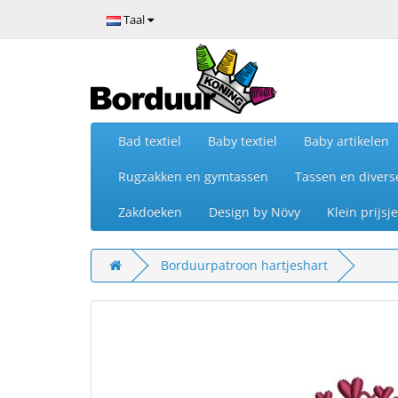
Taal
Bad textiel
Baby textiel
Baby artikelen
Rugzakken en gymtassen
Tassen en divers
Zakdoeken
Design by Növy
Klein prijs
Borduurpatroon hartjeshart