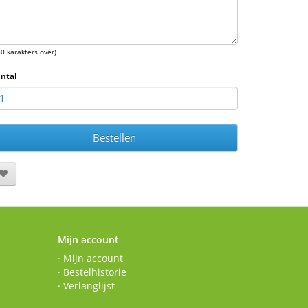
50 karakters over)
ntal
Bestellen
Mijn account
· Mijn account
· Bestelhistorie
· Verlanglijst