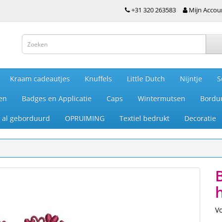
+31 320 263583
Mijn Accou
Kraam cadeautjes
Knuffels
Little Dutch
Nijntje
S
en
Badges en Applicatie
Caps
Wintermutsen
Bordu
je al geborduurd
OPRUIMING
Textiel bedrukt
Decoratie
V