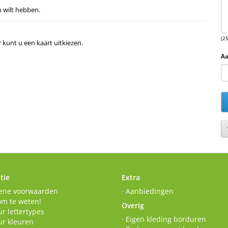
n wilt hebben.
(2
r kunt u een kaart uitkiezen.
Aa
tie
Extra
ene voorwaarden
· Aanbiedingen
om te weten!
Overig
r lettertypes
· Eigen kleding borduren
ur kleuren