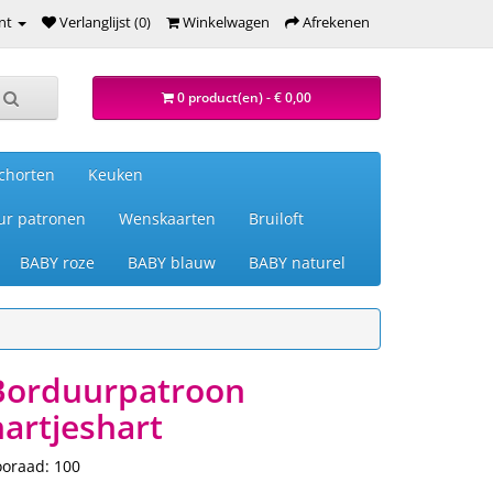
nt
Verlanglijst (0)
Winkelwagen
Afrekenen
0 product(en) - € 0,00
chorten
Keuken
ur patronen
Wenskaarten
Bruiloft
BABY roze
BABY blauw
BABY naturel
Borduurpatroon
hartjeshart
ooraad: 100