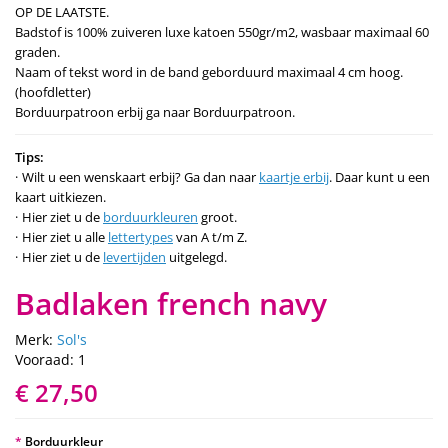
OP DE LAATSTE.
Badstof is 100% zuiveren luxe katoen 550gr/m2, wasbaar maximaal 60
graden.
Naam of tekst word in de band geborduurd maximaal 4 cm hoog.
(hoofdletter)
Borduurpatroon erbij ga naar Borduurpatroon.
Tips:
Wilt u een wenskaart erbij? Ga dan naar
kaartje erbij
. Daar kunt u een
kaart uitkiezen.
Hier ziet u de
borduurkleuren
groot.
Hier ziet u alle
lettertypes
van A t/m Z.
Hier ziet u de
levertijden
uitgelegd.
Badlaken french navy
Merk:
Sol's
Vooraad: 1
€ 27,50
Borduurkleur