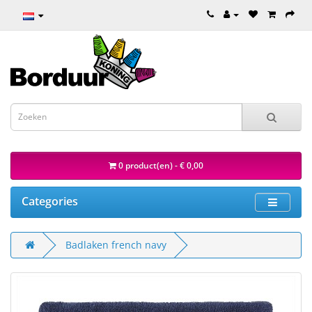
0 product(en) - € 0,00
Categories
Badlaken french navy