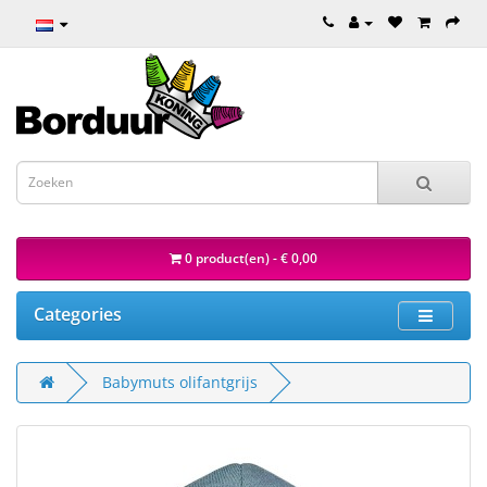
0 product(en) - € 0,00
Categories
Babymuts olifantgrijs