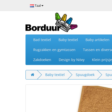
Taal
Bad textiel
Baby textiel
Baby artikelen
Rugzakken en gymtassen
Tassen en divers
Zakdoeken
Design by Növy
Klein prijs
Baby textiel
Spuugdoek
Spu