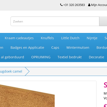
+31 320 263583
Mijn Accou
Kraam cadeautjes
Knuffels
Little Dutch
Nijntje
S
en
Badges en Applicatie
Caps
Wintermutsen
Bordu
je al geborduurd
OPRUIMING
Textiel bedrukt
Decoratie
ugdoek camel
M
V
€