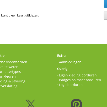
r kunt u een kaart uitkiezen.
tie
Extra
ene voorwaarden
· Aanbiedingen
om te weten!
Overig
r lettertypes
· Eigen kleding borduren
ur kleuren
· Badges op maat borduren
nding & Levering
· Logo borduren
y verklaring