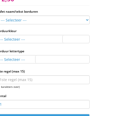
Met naam/tekst borduren
rduurkleur
--- Selecteer ---
rduur lettertype
--- Selecteer ---
te regel (max 15)
5 karakters over)
ntal