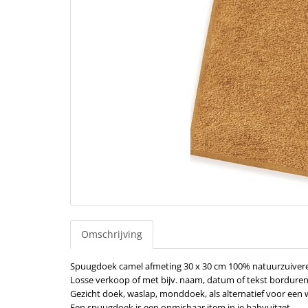
Omschrijving
Spuugdoek camel afmeting 30 x 30 cm 100% natuurzuivere
Losse verkoop of met bijv. naam, datum of tekst borduren
Gezicht doek, waslap, monddoek, als alternatief voor een
Een spuugdoek is een onmisbaar item in je babyuitzet.