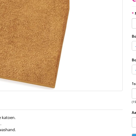
Bo
Bo
1s
(1
Aa
 katoen.
.
 washand.