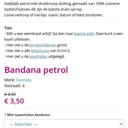
Kwijlslab petrol met drukknoop sluiting, gemaakt van 100% zuiveren
badstof katoen dit zijn de laatste stuks op=op.
Losse verkoop of me bijv. naam, datum of tekst borduren.
Tips:
Wilt u een wenskaart erbij? Ga dan naar
kaartje erbij
. Daar kunt u een
kaart uitkiezen.
Hier ziet u de
borduurkleuren
groot.
Hier ziet u alle
lettertypes
van A t/m Z.
Hier ziet u de
levertijden
uitgelegd.
Bandana petrol
Merk:
Funnies
Vooraad: 4
€ 4,50
€ 3,50
Met naam/tekst borduren