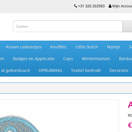
+31 320 263583
Mijn Accou
Kraam cadeautjes
Knuffels
Little Dutch
Nijntje
S
en
Badges en Applicatie
Caps
Wintermutsen
Bordu
je al geborduurd
OPRUIMING
Textiel bedrukt
Decoratie
A
V
€