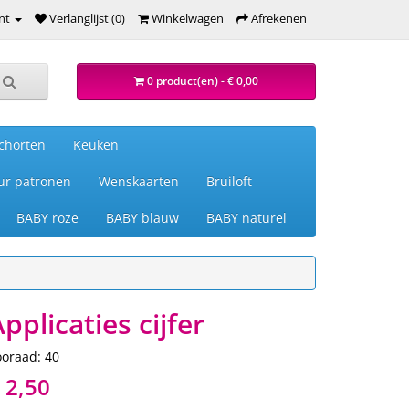
nt
Verlanglijst (0)
Winkelwagen
Afrekenen
0 product(en) - € 0,00
chorten
Keuken
ur patronen
Wenskaarten
Bruiloft
BABY roze
BABY blauw
BABY naturel
pplicaties cijfer
ooraad: 40
 2,50