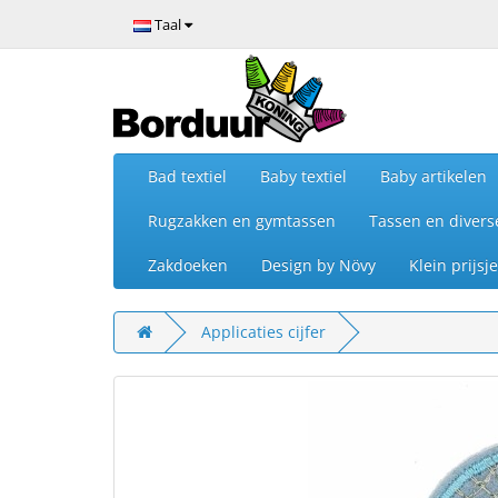
Taal
Bad textiel
Baby textiel
Baby artikelen
Rugzakken en gymtassen
Tassen en divers
Zakdoeken
Design by Növy
Klein prijs
Applicaties cijfer